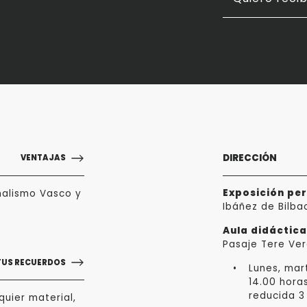
DIRECCIÓN
VENTAJAS
Exposición pe
nalismo Vasco y
Ibáñez de Bilba
Aula didáctic
Pasaje Tere Ver
TUS RECUERDOS
Lunes, mart
14.00 hora
reducida 3
uier material,