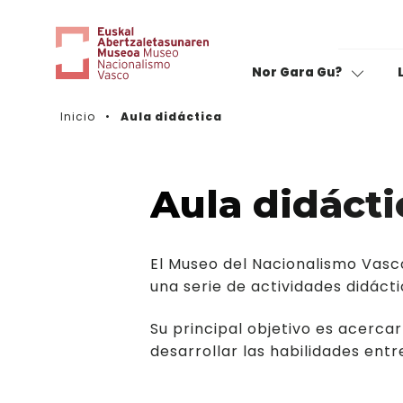
Nor Gara Gu?
Inicio
Aula didáctica
Cine:
Valora tu visita
C
B
Sin fronteras
Aula didácti
F
Expediciones
El Museo del Nacionalismo Vasco
M
Caravana de mujeres
una serie de actividades didáct
Su principal objetivo es acercar
desarrollar las habilidades entr