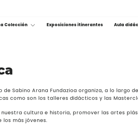
Exposiciones itinerantes
La Colección
Aula didá
Conferencias / Se
olección permanente
Talleres
itxiak
Masterclas
ca
Ama Lurra
ondo fotográfico
Jakin Esc
El rincón de los libr
 de Sabino Arana Fundazioa organiza, a lo largo de
useotik
La mar, territorio 
icas como son los talleres didácticos y las Mastercl
Grandes mujeres
 nuestra cultura e historia, promover las artes plás
e los más jóvenes.
Deporte para todo