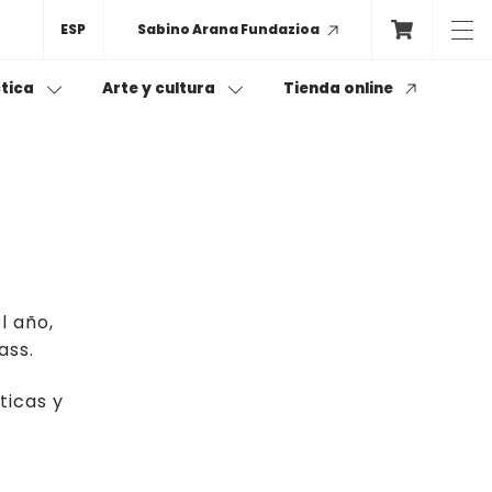
ESP
Sabino Arana Fundazioa
Tienda online
ctica
Arte y cultura
minarios / Mesas redondas:
s
ape Room
os
l año,
de igualdad
ass.
ticas y
s-as