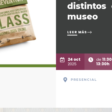
distintos 
museo
LEER MÁS
24 oct
de
11:3
2025
13:30h
PRESENCIAL