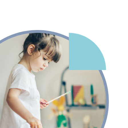
eriales del museo
dores/as