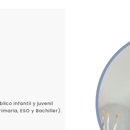
La vida de los mat
Jóvenes emprende
lico infantil y juvenil
imaria, ESO y Bachiller).