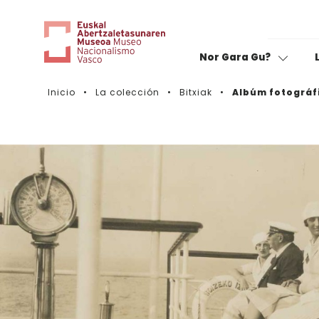
Nor Gara Gu?
Inicio
La colección
Bitxiak
Albúm fotográfi
Cine:
Valora tu visita
C
B
Sin fronteras
F
Expediciones
M
Caravana de mujeres