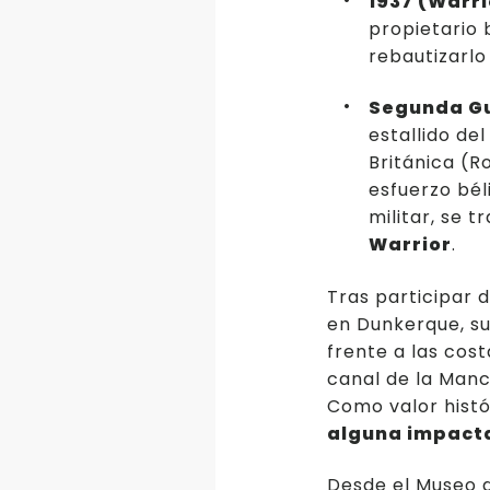
1937 (Warri
propietario 
rebautizarlo
Segunda Gu
estallido del
Británica (R
esfuerzo bél
militar, se 
Warrior
.
Tras participar
en Dunkerque, su 
frente a las cost
canal de la Manc
Como valor histó
alguna impacta
Desde el Museo 