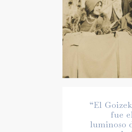
“El Goizek
fue e
luminoso 