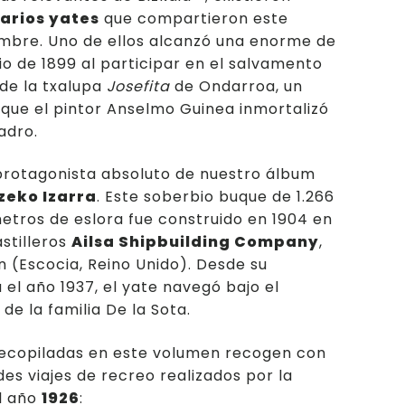
arios yates
que compartieron este
bre. Uno de ellos alcanzó una enorme de
io de 1899 al participar en el salvamento
 de la txalupa
Josefita
de Ondarroa, un
 que el pintor Anselmo Guinea inmortalizó
adro.
protagonista absoluto de nuestro álbum
zeko Izarra
. Este soberbio buque de 1.266
etros de eslora fue construido en 1904 en
astilleros
Ailsa Shipbuilding Company
,
n (Escocia, Reino Unido). Desde su
 el año 1937, el yate navegó bajo el
de la familia De la Sota.
recopiladas en este volumen recogen con
es viajes de recreo realizados por la
el año
1926
: