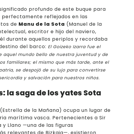
 significado profundo de este buque para
n perfectamente reflejados en las
itos de
Manu de la Sota
(Manuel de la
telectual, escritor e hijo del naviero,
él durante aquellos periplos y recordaba
 destino del barco:
El Goizeko Izarra fue el
e aquel mundo bello de nuestra juventud y de
os familiares; el mismo que más tarde, ante el
atria, se despojó de su lujo para convertirse
ericordia y salvación para nuestros niños.
s: la saga de los yates Sota
(Estrella de la Mañana) ocupa un lugar de
oria marítima vasca. Pertenecientes a Sir
 y Llano —una de las figuras
s relevantes de Bizkaia—, existieron