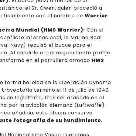
or):
El barco pasó a manos de un
británico, el Sr. Owen, quien procedió a
 oficialmente con el nombre de
Warrior
.
erra Mundial (HMS Warrior):
Con el
 conflicto internacional, la Marina Real
oyal Navy) requisó el buque para el
ico. Al añadirle el correspondiente prefijo
transformó en el patrullero armado
HMS
 de forma heroica en la Operación Dynamo
trayectoria terminó el 11 de julio de 1940
as de Inglaterra, tras ser atacado en el
ha por la aviación alemana (Luftwaffe).
rico añadido, este álbum conserva
nte fotografía de su hundimiento
.
del Nacionalismo Vasco queremos