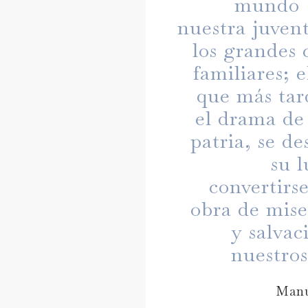
mundo b
nuestra juven
los grandes 
familiares; 
que más tar
el drama de
patria, se de
su l
convertirs
obra de mise
y salvac
nuestros
Manu