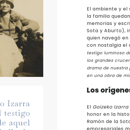
El ambiente y el
la familia queda
memorias y escr
Sota y Aburto), in
quien navegó en 
con nostalgia el
testigo luminoso d
los grandes crucer
drama de nuestra p
en una obra de mis
Los orígene
o Izarra
El
Goizeko Izarra
l testigo
honor en la hist
de aquel
Ramón de la Sota
empresariales má