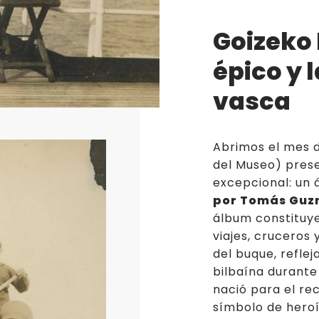
La vida de los mat
Goizeko I
Jóvenes emprende
épico y
vasca
Abrimos el mes d
del Museo) pres
excepcional: un 
por Tomás Gu
álbum constituye
viajes, cruceros 
del buque, reflej
bilbaína durante 
nació para el re
símbolo de hero