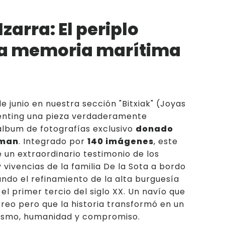
eriales del museo
zarra: El periplo
dores/as
 la memoria marítima
e junio en nuestra sección "Bitxiak" (Joyas
enting una pieza verdaderamente
álbum de fotografías exclusivo
donado
zman
. Integrado por
140 imágenes
, este
 un extraordinario testimonio de los
y vivencias de la familia De la Sota a bordo
ando el refinamiento de la alta burguesía
el primer tercio del siglo XX. Un navío que
creo pero que la historia transformó en un
ísmo, humanidad y compromiso.