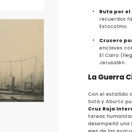
Ruta por el
recuerdos f
Estocolmo.
Crucero por
enclaves com
El Cairo (ll
Jerusalén.
La Guerra Ci
Con el estallido 
Sota y Aburto pu
Cruz Roja Inte
tareas humanitar
desempeñó una la
ejes de las evacu