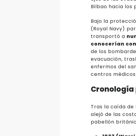
Bilbao hacia los
Bajo la protecció
(Royal Navy) par
transportó a
num
conocerían com
de los bombardeo
evacuación, tra
enfermos del san
centros médicos 
Cronología 
Tras la caída de 
alejó de las cost
pabellón británic