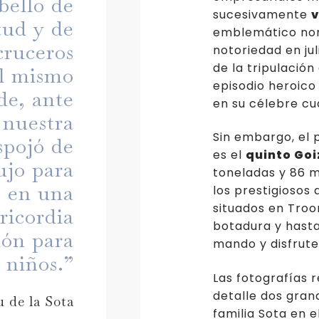
ello de
sucesivamente
v
tud y de
emblemático nom
cruceros
notoriedad en jul
de la tripulación
el mismo
episodio heroico
de, ante
en su célebre cu
 nuestra
Sin embargo, el 
spojó de
es el
quinto Goi
ujo para
toneladas y 86 m
e en una
los prestigiosos 
situados en Troo
ricordia
botadura y hasta
ión para
mando y disfrute 
 niños.”
Las fotografías 
detalle dos grand
 de la Sota
familia Sota en 