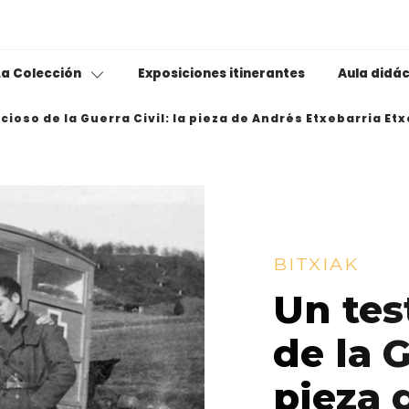
Exposiciones itinerantes
La Colección
Aula didá
ncioso de la Guerra Civil: la pieza de Andrés Etxebarria Et
Conferencias / Se
olección permanente
Talleres
itxiak
Masterclas
Ama Lurra
ondo fotográfico
Jakin Esc
El rincón de los libr
BITXIAK
useotik
La mar, territorio 
Un tes
Grandes mujeres
de la G
Deporte para todo
pieza 