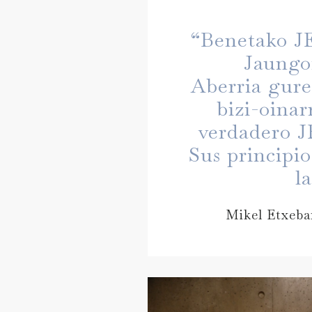
“Benetako JE
Jaungo
Aberria gure
bizi-oinar
verdadero J
Sus principio
l
Mikel Etxebar