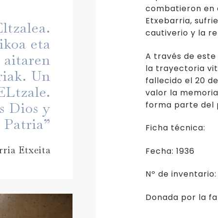
combatieron en 
Etxebarria, sufri
ltzalea.
cautiverio y la r
ikoa eta
A través de est
 aitaren
la trayectoria vi
riak. Un
fallecido el 20 
ELtzale.
valor la memoria
forma parte del 
s Dios y
a Patria”
Ficha técnica:
ria Etxeita
Fecha: 1936
Nº de inventario
Donada por la fa