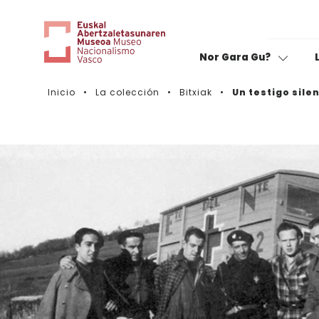
Nor Gara Gu?
Inicio
La colección
Bitxiak
Un testigo sile
Cine:
Valora tu visita
C
B
Sin fronteras
F
Expediciones
M
Caravana de mujeres