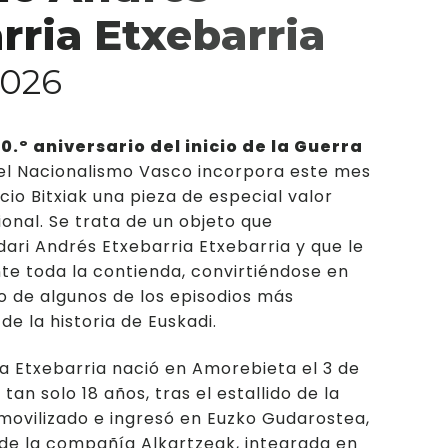
eriales del museo
rria Etxebarria
dores/as
2026
0.º aniversario del inicio de la Guerra
del Nacionalismo Vasco incorpora este mes
acio Bitxiak una pieza de especial valor
ional. Se trata de un objeto que
dari Andrés Etxebarria Etxebarria y que le
e toda la contienda, convirtiéndose en
to de algunos de los episodios más
e la historia de Euskadi.
a Etxebarria nació en Amorebieta el 3 de
 tan solo 18 años, tras el estallido de la
e movilizado e ingresó en Euzko Gudarostea,
de la compañía Alkartzeak, integrada en