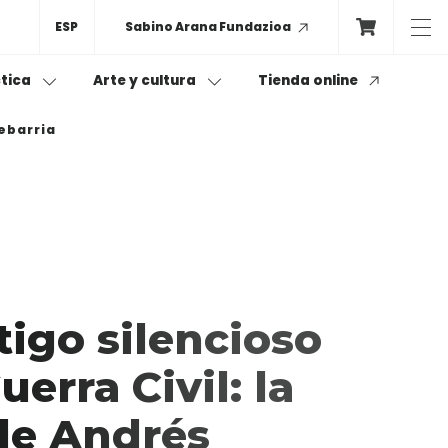
ESP
Sabino Arana Fundazioa
Tienda online
ctica
Arte y cultura
xebarria
minarios / Mesas redondas:
s
ape Room
os
de igualdad
tigo silencioso
uerra Civil: la
s-as
de Andrés