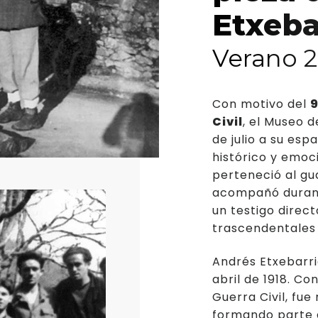
La vida de los mat
Etxeba
Jóvenes emprende
Verano 
Con motivo del
9
Civil
, el Museo 
de julio a su esp
histórico y emoc
perteneció al gu
acompañó durant
un testigo direc
trascendentales d
Andrés Etxebarri
abril de 1918. Con
Guerra Civil, fu
formando parte 