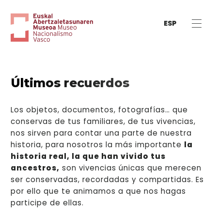
ESP
Últimos recuerdos
Los objetos, documentos, fotografías… que
conservas de tus familiares, de tus vivencias,
nos sirven para contar una parte de nuestra
historia, para nosotros la más importante
la
4 / 13
historia real, la que han vivido tus
1 / 13
Concurso regional de
ancestros,
son vivencias únicas que merecen
Jugadores de cesta a
ser conservadas, recordadas y compartidas. Es
bandas de música civiles
11 / 13
punta en Milán
por ello que te animamos a que nos hagas
3 / 13
Invitación a las bodas de
participe de ellas.
6 / 13
7 / 13
10 / 13
12 / 13
9 / 13
5 / 13
Tapiz con el escudo de
Cuadro con imágenes de los distintos grupos
2 / 13