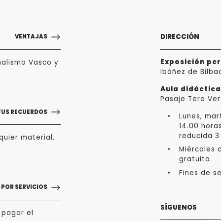
DIRECCIÓN
VENTAJAS
Exposición pe
nalismo Vasco y
Ibáñez de Bilba
Aula didáctic
Pasaje Tere Ver
TUS RECUERDOS
Lunes, mart
14.00 hora
reducida 3
uier material,
Miércoles d
gratuita.
Fines de s
POR SERVICIOS
SÍGUENOS
 pagar el