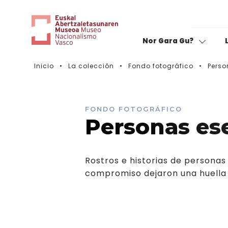
Nor Gara Gu?
Inicio
La colección
Fondo fotográfico
Perso
Cine:
Valora tu visita
C
B
Sin fronteras
FONDO FOTOGRÁFICO
Personas es
F
Expediciones
M
Caravana de mujeres
Rostros e historias de personas
compromiso dejaron una huella