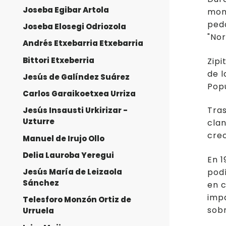
Joseba Egibar Artola
mome
peda
Joseba Elosegi Odriozola
"Nor
Andrés Etxebarria Etxebarria
Bittori Etxeberria
Zipi
de l
Jesús de Galíndez Suárez
Popu
Carlos Garaikoetxea Urriza
Tras
Jesús Insausti Urkirizar -
Uzturre
clan
crec
Manuel de Irujo Ollo
Delia Lauroba Yeregui
En 1
podí
Jesús María de Leizaola
Sánchez
en c
impa
Telesforo Monzón Ortiz de
sobr
Urruela