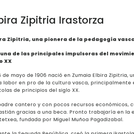
La vida de los mat
bira Zipitria Irastorza
Jóvenes emprende
ira Zipitria, una pionera de la pedagogía vasc
 una de las principales impulsoras del movimie
lo XX
8 de mayo de 1906 nació en Zumaia Elbira Zipitria,
a labor en pro de la cultura vasca, principalmente 
tolas de principios del siglo XX.
adre cantero y con pocos recursos económicos, cu
stián gracias a una beca. Pronto trabajaría en la
tetxea, fundada por Miguel Muñoa Pagadizabal.
nte la Segunda República, creó la primera ikastola 