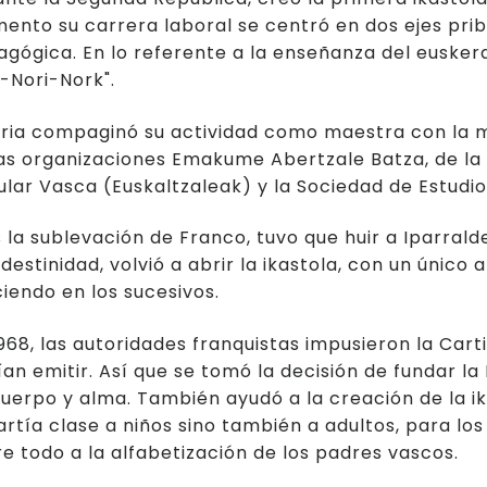
nto su carrera laboral se centró en dos ejes pribc
gógica. En lo referente a la enseñanza del euskera
-Nori-Nork".
tria compaginó su actividad como maestra con la mi
as organizaciones Emakume Abertzale Batza, de la q
lar Vasca (Euskaltzaleak) y la Sociedad de Estudi
 la sublevación de Franco, tuvo que huir a Iparrald
destinidad, volvió a abrir la ikastola, con un únic
iendo en los sucesivos.
968, las autoridades franquistas impusieron la Cart
an emitir. Así que se tomó la decisión de fundar la 
uerpo y alma. También ayudó a la creación de la i
rtía clase a niños sino también a adultos, para los
e todo a la alfabetización de los padres vascos.