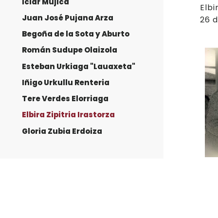
Iciar Mujica
Elbi
Juan José Pujana Arza
26 d
Begoña de la Sota y Aburto
Román Sudupe Olaizola
Esteban Urkiaga "Lauaxeta"
Iñigo Urkullu Renteria
Tere Verdes Elorriaga
Elbira Zipitria Irastorza
Gloria Zubia Erdoiza