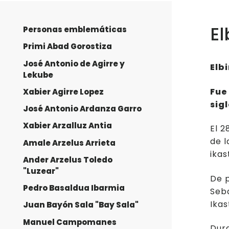
El
Personas emblemáticas
Primi Abad Gorostiza
José Antonio de Agirre y
Elb
Lekube
Fue
Xabier Agirre Lopez
sig
José Antonio Ardanza Garro
Xabier Arzalluz Antia
El 2
de l
Amale Arzelus Arrieta
ikas
Ander Arzelus Toledo
"Luzear"
De p
Pedro Basaldua Ibarmia
Seba
Ikas
Juan Bayón Sala "Bay Sala"
Manuel Campomanes
Dura