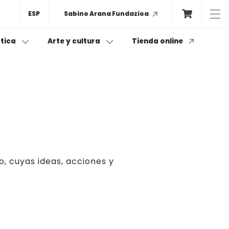
ESP
Sabino Arana Fundazioa
Tienda online
ctica
Arte y cultura
minarios / Mesas redondas:
s
ape Room
os
de igualdad
o, cuyas ideas, acciones y
s-as