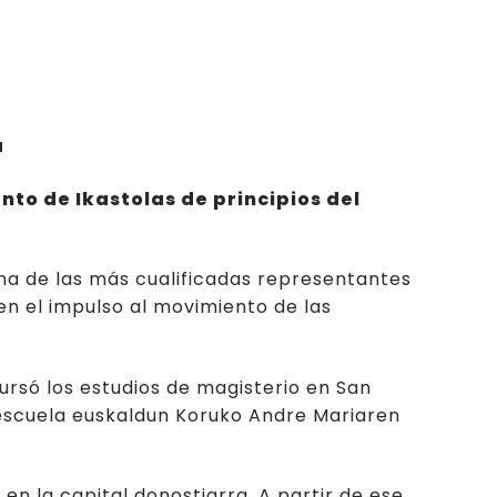
eriales del museo
dores/as
a
nto de Ikastolas de principios del
 una de las más cualificadas representantes
en el impulso al movimiento de las
rsó los estudios de magisterio en San
 escuela euskaldun Koruko Andre Mariaren
en la capital donostiarra. A partir de ese